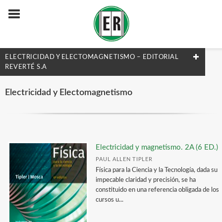
ELECTRICIDAD Y ELECTOMAGNETISMO – EDITORIAL
REVERTÉ S.A
FILTRADO POR:
Electricidad y Electomagnetismo
Física
Electricidad y Electomagnetismo
Electricidad y magnetismo. 2A (6 ED.)
MATERIAS
PAUL ALLEN TIPLER
Física para la Ciencia y la Tecnología, dada su
Ejercicios y Problemas
impecable claridad y precisión, se ha
constituido en una referencia obligada de los
Termodinámica y Fluidos
cursos u...
Física Moderna y Astronomía