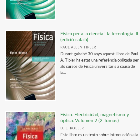
Física General
Física Óptica
Electricidad y Electomagnetismo
Fisica per a la ciencia i la tecnologia. II
Mecánica y Ondas
(edició català)
Física Aplicada
PAUL ALLEN TIPLER
Durant gairebé 30 anys aquest llibre de Paul
A. Tipler ha estat una referència obligada per
NUESTRAS COLECCIONES
als cursos de Física universitaris a causa de
la...
Curso de Física de Berkeley (B.P.C.)
Curso de Física Teórica: LANDAU
SEEC (Semiconductor Electronics Education Committee)
Física. Electricidad, magnetismo y
CATÁLOGOS PDF
óptica. Volumen 2 (2 Tomos)
D. E. ROLLER
Catálogo Arquitectura 2025
Este libro es un texto sobre introducción a la