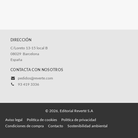
DIRECCIÓN
C/Loreto 13-15 local B
08029
Barcelona
España
CONTACTA CON NOSOTROS
pedidos@reverte.com
93 419 3336
© 2026, Editorial Reverté S.A
Aviso legal
Política de cookies
Política de privacidad
Condiciones de compra
Contacto
Sostenibilidad ambiental