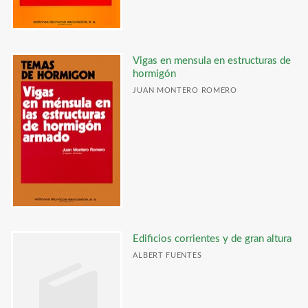
Química Industrial
Ingeniería Civil
Vigas en mensula en estructuras de
Motores
hormigón
Tecnologías Manufactureras
JUAN MONTERO ROMERO
Ingeniería Mecánica y Materiales
Cuestiones Generales
CATÁLOGOS PDF
Catálogo Arquitectura 2025
Catálogo Excel / Lista de precios Enero 2020
Edificios corrientes y de gran altura
ALBERT FUENTES