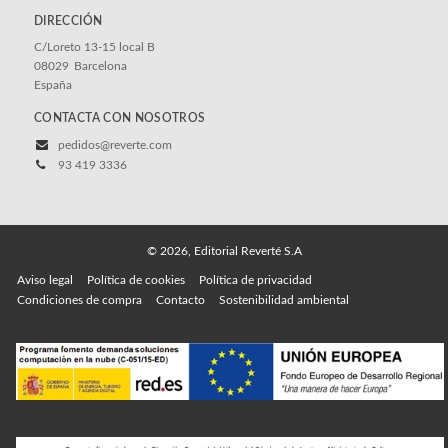
DIRECCIÓN
C/Loreto 13-15 local B
08029
Barcelona
España
CONTACTA CON NOSOTROS
pedidos@reverte.com
93 419 3336
© 2026, Editorial Reverté S.A
Aviso legal
Política de cookies
Política de privacidad
Condiciones de compra
Contacto
Sostenibilidad ambiental