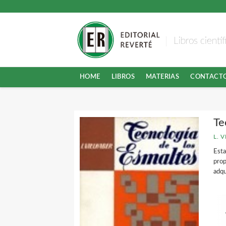
Libros cientí
HOME
LIBROS
MATERIAS
CONTACT
Te
L. 
Esta
prop
adqu