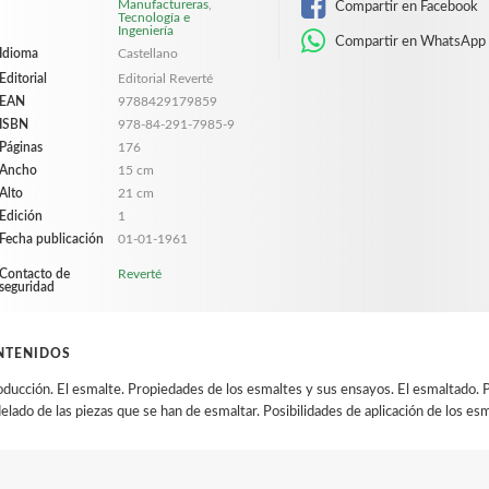
Manufactureras
,
Compartir en Facebook
Tecnología e
Ingeniería
Compartir en WhatsApp
Idioma
Castellano
Editorial
Editorial Reverté
EAN
9788429179859
ISBN
978-84-291-7985-9
Páginas
176
Ancho
15 cm
Alto
21 cm
Edición
1
Fecha publicación
01-01-1961
Contacto de
Reverté
seguridad
NTENIDOS
oducción. El esmalte. Propiedades de los esmaltes y sus ensayos. El esmaltado.
lado de las piezas que se han de esmaltar. Posibilidades de aplicación de los esm