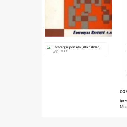
Descargar portada (alta calidad)
jpg ~ 8.1 kB
CO
Intr
Mode