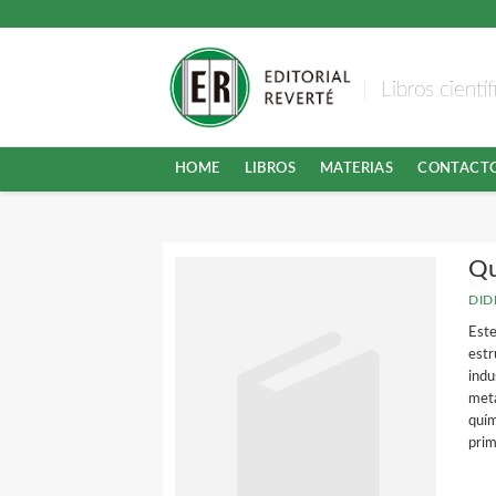
Libros cientí
HOME
LIBROS
MATERIAS
CONTACT
Qu
DID
Este
estr
indu
meta
quím
prim