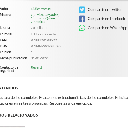
Autor
Didier Astruc
Compartir en Twitter
Materia
Química Orgánica
,
Química
,
Química
Compartir en Facebook
Orgánica
Idioma
Castellano
Compartir en WhatsApp
Editorial
Editorial Reverté
EAN
9788429198522
ISBN
978-84-291-9852-2
Edición
1
Fecha publicación
31-01-2025
Contacto de
Reverté
seguridad
NTENIDOS
uctura de los complejos. Reacciones estequiométricas de los complejos. Principal
caciones en síntesis orgánicas. Respuestas a los ejercicios.
BROS RELACIONADOS