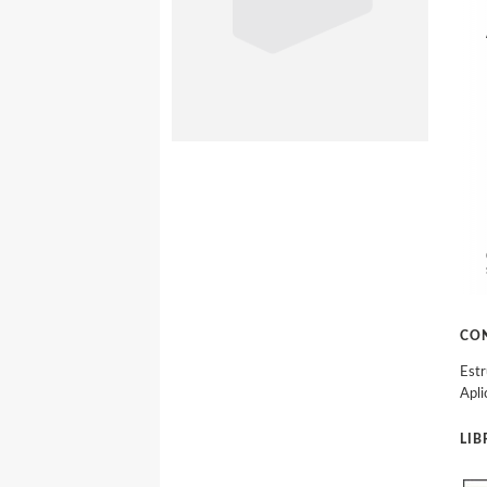
CO
Estr
Apli
LI