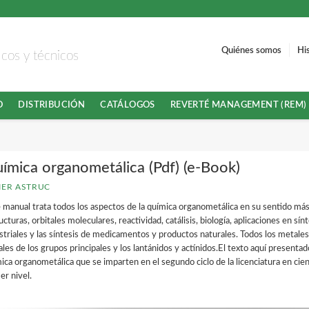
Quiénes somos
Hi
ficos y técnicos
O
DISTRIBUCIÓN
CATÁLOGOS
REVERTÉ MANAGEMENT (REM)
ímica organometálica (Pdf) (e-Book)
IER ASTRUC
 manual trata todos los aspectos de la química organometálica en su sentido más
ucturas, orbitales moleculares, reactividad, catálisis, biología, aplicaciones en sín
striales y las síntesis de medicamentos y productos naturales. Todos los metales 
les de los grupos principales y los lantánidos y actínidos.El texto aquí presenta
ica organometálica que se imparten en el segundo ciclo de la licenciatura en cie
er nivel.