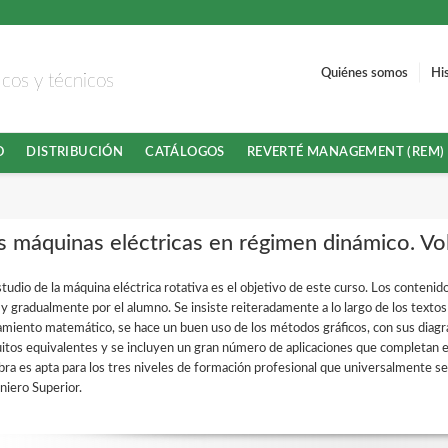
Quiénes somos
Hi
ficos y técnicos
O
DISTRIBUCIÓN
CATÁLOGOS
REVERTÉ MANAGEMENT (REM)
s máquinas eléctricas en régimen dinámico. Vo
studio de la máquina eléctrica rotativa es el objetivo de este curso. Los conten
l y gradualmente por el alumno. Se insiste reiteradamente a lo largo de los texto
amiento matemático, se hace un buen uso de los métodos gráficos, con sus diagra
uitos equivalentes y se incluyen un gran número de aplicaciones que completan el
bra es apta para los tres niveles de formación profesional que universalmente se
niero Superior.