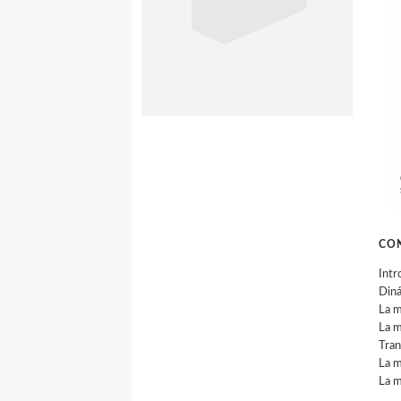
CO
Intr
Diná
La m
La m
Tra
La m
La m