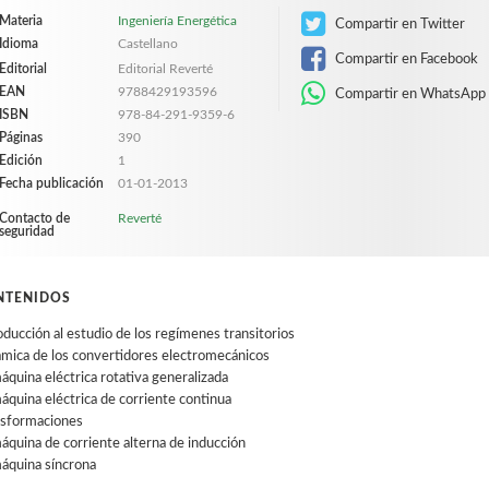
Materia
Ingeniería Energética
Compartir en Twitter
Idioma
Castellano
Compartir en Facebook
Editorial
Editorial Reverté
EAN
9788429193596
Compartir en WhatsApp
ISBN
978-84-291-9359-6
Páginas
390
Edición
1
Fecha publicación
01-01-2013
Contacto de
Reverté
seguridad
NTENIDOS
oducción al estudio de los regímenes transitorios
mica de los convertidores electromecánicos
áquina eléctrica rotativa generalizada
áquina eléctrica de corriente continua
nsformaciones
áquina de corriente alterna de inducción
áquina síncrona