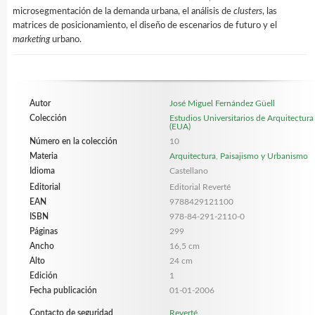
microsegmentación de la demanda urbana, el análisis de
clusters
, las
matrices de posicionamiento, el diseño de escenarios de futuro y el
marketing
urbano.
Autor
José Miguel Fernández Güell
Colección
Estudios Universitarios de Arquitectura
(EUA)
Número en la colección
10
Materia
Arquitectura
,
Paisajismo y Urbanismo
Idioma
Castellano
Editorial
Editorial Reverté
EAN
9788429121100
ISBN
978-84-291-2110-0
Páginas
299
Ancho
16,5 cm
Alto
24 cm
Edición
1
Fecha publicación
01-01-2006
Contacto de seguridad
Reverté