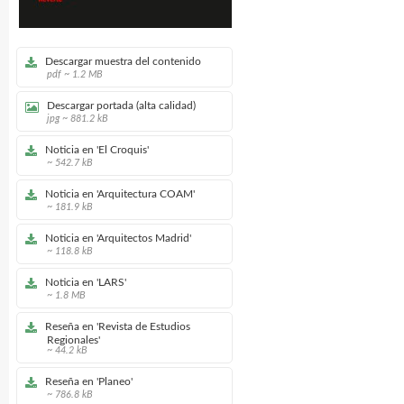
Descargar muestra del contenido
pdf ~ 1.2 MB
Descargar portada (alta calidad)
jpg ~ 881.2 kB
Noticia en 'El Croquis'
~ 542.7 kB
Noticia en 'Arquitectura COAM'
~ 181.9 kB
Noticia en 'Arquitectos Madrid'
~ 118.8 kB
Noticia en 'LARS'
~ 1.8 MB
Reseña en 'Revista de Estudios
Regionales'
~ 44.2 kB
Reseña en 'Planeo'
~ 786.8 kB