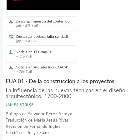
Descargar muestra del contenido
pdf ~ 858.6 kB
Descargar portada (alta calidad)
jpg ~ 604.1 kB
Noticia en 'El Croquis'
~ 116.9 kB
Noticia en 'Arquitectura COAM'
~ 706.7 kB
EUA 01 · De la construcción a los proyectos
La influencia de las nuevas técnicas en el diseño
arquitectónico, 1700-2000
JAMES STRIKE
Prólogo de Salvador Pérez Arroyo
Traducción de María Jesús Rivas
Revisión de Fernando Inglés
Edición de Jorge Sainz