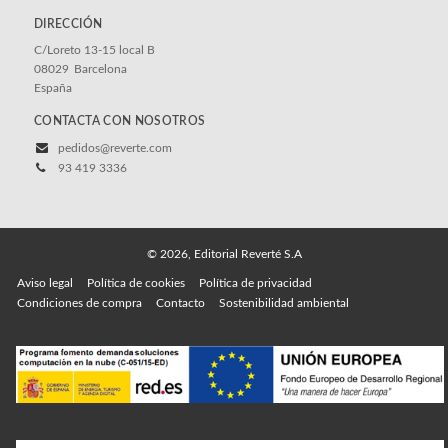
DIRECCIÓN
C/Loreto 13-15 local B
08029
Barcelona
España
CONTACTA CON NOSOTROS
pedidos@reverte.com
93 419 3336
© 2026, Editorial Reverté S.A
Aviso legal
Política de cookies
Política de privacidad
Condiciones de compra
Contacto
Sostenibilidad ambiental