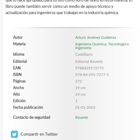
que lo hace apropiado para su uso como libro de texto en esta materia. El
libro puede también servir como un medio de apoyo técnico y
actualización para ingenieros que trabajan en la industria química.
Autor
Arturo Jiménez Gutiérrez
Materia
Ingeniería Química
,
Tecnología e
Ingeniería
Idioma
Castellano
Editorial
Editorial Reverté
EAN
9788429172775
ISBN
978-84-291-7277-5
Páginas
272
Ancho
19 cm
Alto
24 cm
Edición
1
Fecha publicación
01-01-2003
Contacto de seguridad
Reverté
Compartir en Twitter