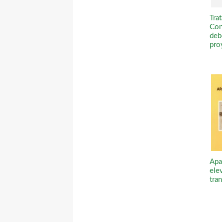
Tra
Con
deb
pro
Apa
ele
tra