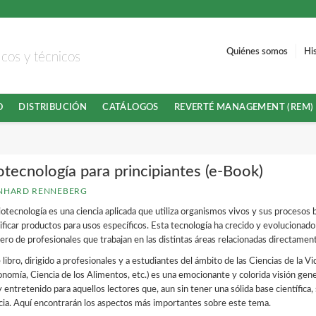
Quiénes somos
Hi
ficos y técnicos
O
DISTRIBUCIÓN
CATÁLOGOS
REVERTÉ MANAGEMENT (REM)
otecnología para principiantes (e-Book)
NHARD RENNEBERG
iotecnología es una ciencia aplicada que utiliza organismos vivos y sus procesos b
ficar productos para usos específicos. Esta tecnología ha crecido y evolucionado
ro de profesionales que trabajan en las distintas áreas relacionadas directamen
 libro, dirigido a profesionales y a estudiantes del ámbito de las Ciencias de la V
nomía, Ciencia de los Alimentos, etc.) es una emocionante y colorida visión gene
 y entretenido para aquellos lectores que, aun sin tener una sólida base científica
cia. Aquí encontrarán los aspectos más importantes sobre este tema.