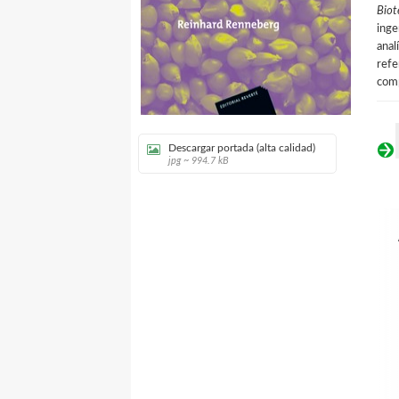
Biot
inge
anal
refe
comp
Descargar portada (alta calidad)
jpg ~ 994.7 kB