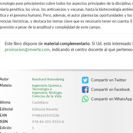
ecnología para principiantes
cubre todos los aspectos principales de la disciplina,
niaría genética, los virus, los anticuerpos y vacunas, hasta la biotecnología ambie
ítica y el genoma humano. Pero, además, el autor plantea las oportunidades y los
rencias históricas, y destaca los temas clave que es necesario tener en cuenta. Es
rensión a pesar de la amplitud y complejidad de este campo.
Este libro dispone de
material complementario
. Si Ud. está interesado
promocion@reverte.com
, indicando el centro docente al que pertenec
Autor
Reinhard Renneberg
Compartir en Twitter
Materia
Ingeniería Química
,
Tecnología e
Compartir en Facebook
Ingeniería
,
Biología,
Ciencias de la Vida
Compartir en WhatsApp
Idioma
Castellano
Editorial
Editorial Reverté
EAN
9788429195538
ISBN
978-84-291-9553-8
Edición
1