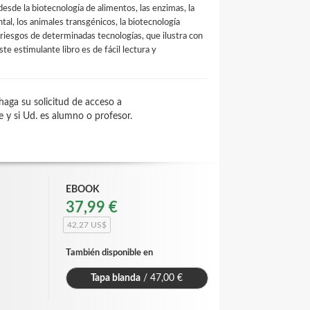
 desde la biotecnología de alimentos, las enzimas, la
ntal, los animales transgénicos, la biotecnología
 riesgos de determinadas tecnologías, que ilustra con
te estimulante libro es de fácil lectura y
 haga su solicitud de acceso a
e y si Ud. es alumno o profesor.
EBOOK
37,99 €
42,27 US$
También disponible en
Tapa blanda
/ 47,00 €