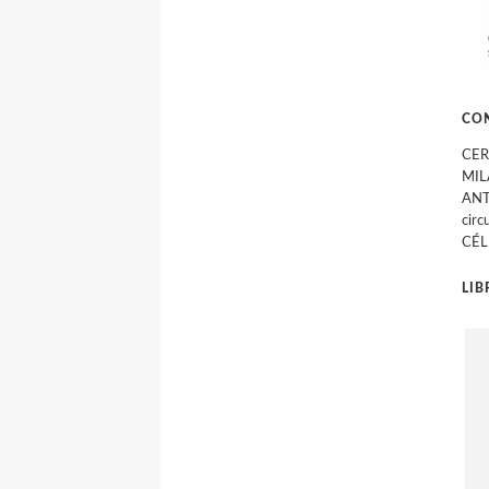
CO
CERV
MIL
ANT
cir
CÉL
LI