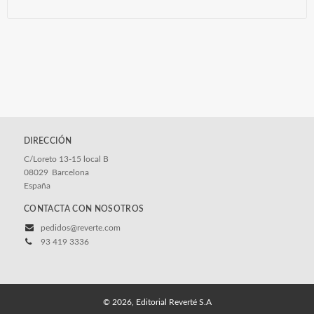
DIRECCIÓN
C/Loreto 13-15 local B
08029
Barcelona
España
CONTACTA CON NOSOTROS
pedidos@reverte.com
93 419 3336
© 2026, Editorial Reverté S.A