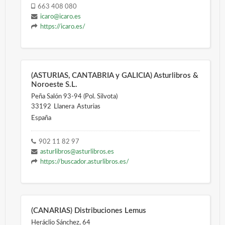
663 408 080
icaro@icaro.es
https://icaro.es/
(ASTURIAS, CANTABRIA y GALICIA) Asturlibros &
Noroeste S.L.
Peña Salón 93-94 (Pol. Silvota)
33192
Llanera
Asturias
España
902 11 82 97
asturlibros@asturlibros.es
https://buscador.asturlibros.es/
(CANARIAS) Distribuciones Lemus
Heráclio Sánchez, 64