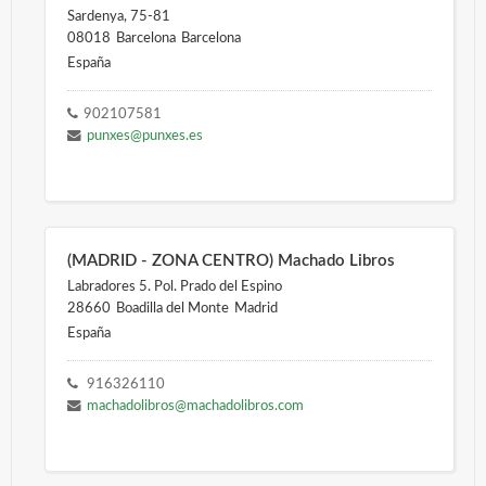
Sardenya, 75-81
08018
Barcelona
Barcelona
España
902107581
punxes@punxes.es
(MADRID - ZONA CENTRO) Machado Libros
Labradores 5. Pol. Prado del Espino
28660
Boadilla del Monte
Madrid
España
916326110
machadolibros@machadolibros.com