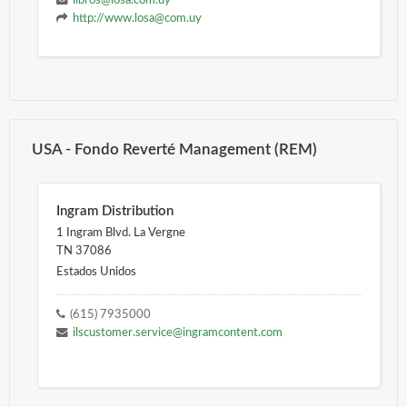
libros@losa.com.uy
http://www.losa@com.uy
USA - Fondo Reverté Management (REM)
Ingram Distribution
1 Ingram Blvd. La Vergne
TN 37086
Estados Unidos
(615) 7935000
ilscustomer.service@ingramcontent.com