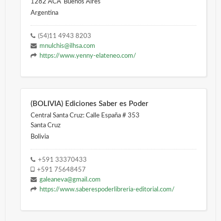
1282 ACA
Buenos Aires
Argentina
(54)11 4943 8203
mnulchis@ilhsa.com
https://www.yenny-elateneo.com/
(BOLIVIA) Ediciones Saber es Poder
Central Santa Cruz: Calle España # 353
Santa Cruz
Bolivia
+591 33370433
+591 75648457
galeaneva@gmail.com
https://www.saberespoderlibreria-editorial.com/