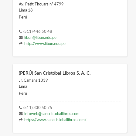
Av. Petit Thouars nº 4799
Lima 18
Perú
(511) 446 50 48
libun@libun.edu.pe
http://www.libun.edu.pe
(PERÚ) San Cristóbal Libros S. A. C.
Jr. Camana 1039
Lima
Perú
(511) 330 50 75
infoweb@sancristoballibros.com
https://www.sancristoballibros.com/